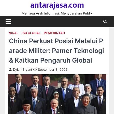
antarajasa.com
Skip
to
Menjaga Arah Informasi, Menyuarakan Publik
content
VIRAL
ISU GLOBAL
PEMERINTAH
China Perkuat Posisi Melalui P
arade Militer: Pamer Teknologi
& Kaitkan Pengaruh Global
Dylan Bryant
September 3, 2025