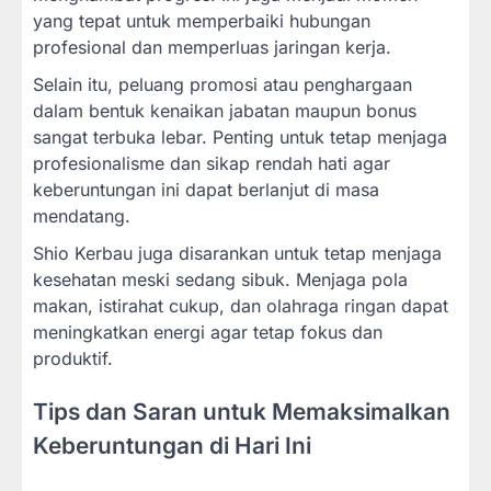
yang tepat untuk memperbaiki hubungan
profesional dan memperluas jaringan kerja.
Selain itu, peluang promosi atau penghargaan
dalam bentuk kenaikan jabatan maupun bonus
sangat terbuka lebar. Penting untuk tetap menjaga
profesionalisme dan sikap rendah hati agar
keberuntungan ini dapat berlanjut di masa
mendatang.
Shio Kerbau juga disarankan untuk tetap menjaga
kesehatan meski sedang sibuk. Menjaga pola
makan, istirahat cukup, dan olahraga ringan dapat
meningkatkan energi agar tetap fokus dan
produktif.
Tips dan Saran untuk Memaksimalkan
Keberuntungan di Hari Ini