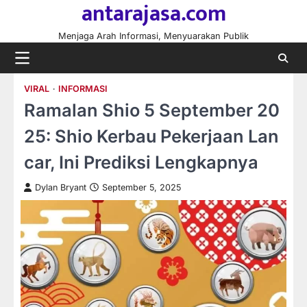
antarajasa.com
Skip
to
Menjaga Arah Informasi, Menyuarakan Publik
content
VIRAL
INFORMASI
Ramalan Shio 5 September 20
25: Shio Kerbau Pekerjaan Lan
car, Ini Prediksi Lengkapnya
Dylan Bryant
September 5, 2025