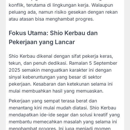
konflik, terutama di lingkungan kerja. Walaupun
peluang ada, namun risiko gesekan dengan rekan
atau atasan bisa menghambat progres.
Fokus Utama: Shio Kerbau dan
Pekerjaan yang Lancar
Shio Kerbau dikenal dengan sifat pekerja keras,
tekun, dan penuh dedikasi. Ramalan 5 September
2025 semakin menguatkan karakter ini dengan
sinyal keberuntungan yang besar di sektor
pekerjaan. Kesabaran dan ketekunan selama ini
mulai membuahkan hasil yang memuaskan.
Pekerjaan yang sempat terasa berat dan
menantang kini mulai mudah diatasi. Shio Kerbau
mendapatkan ide-ide segar dan solusi kreatif yang
membantu memecahkan masalah yang selama ini
menghambat progres. Ini juga menjadi momen