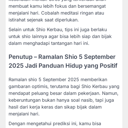
membuat kamu lebih fokus dan bersemangat
menjalani hari. Cobalah meditasi ringan atau
istirahat sejenak saat diperlukan.
Selain untuk Shio Kerbau, tips ini juga berlaku
untuk shio lainnya agar bisa lebih siap dan bijak
dalam menghadapi tantangan hari ini.
Penutup – Ramalan Shio 5 September
2025 Jadi Panduan Hidup yang Positif
Ramalan shio 5 September 2025 memberikan
gambaran optimis, terutama bagi Shio Kerbau yang
mendapat peluang besar dalam pekerjaan. Namun,
keberuntungan bukan hanya soal nasib, tapi juga
hasil dari kerja keras dan sikap bijak dalam
menjalani hari.
Dengan mengetahui prediksi ini, kamu bisa