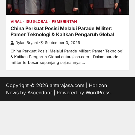
VIRAL
ISU GLOBAL
PEMERINTAH
China Perkuat Posisi Melalui Parade Militer:
Pamer Teknologi & Kaitkan Pengaruh Global
Dylan Bryant
September 3, 2025
China Perkuat Posisi Melalui Parade Militer: Pamer Teknologi
& Kaitkan Pengaruh Global antarajasa.com – Dalam parade
militer terbesar sepanjang sejarahnya,…
Copyright © 2026
antarajasa.com
| Horizon
News by
Ascendoor
| Powered by
WordPress
.