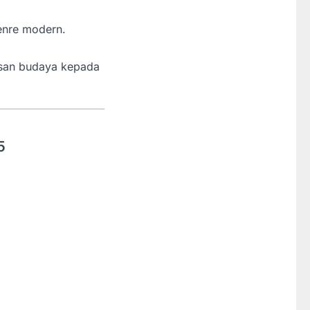
enre modern.
risan budaya kepada
5