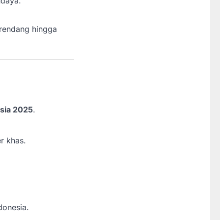
udaya.
 rendang hingga
sia 2025
.
r khas.
donesia.