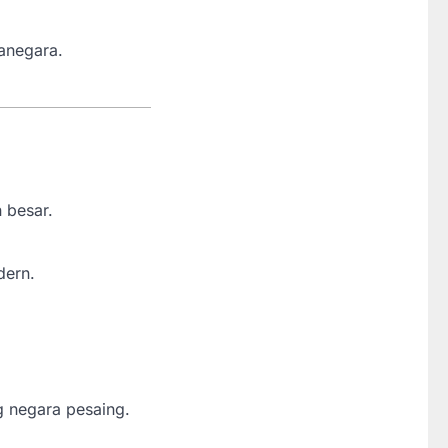
anegara.
 besar.
dern.
g negara pesaing.