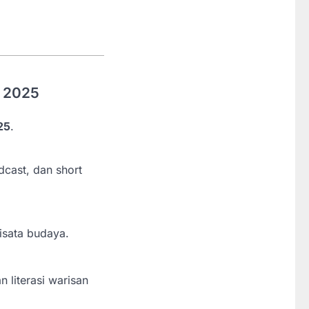
a 2025
25
.
cast, dan short
isata budaya.
 literasi warisan