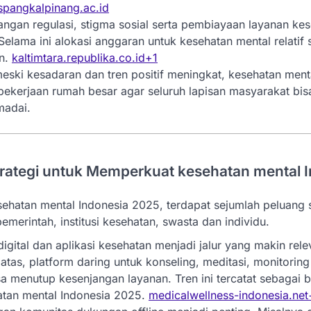
spangkalpinang.ac.id
ntangan regulasi, stigma sosial serta pembiayaan layanan ke
elama ini alokasi anggaran untuk kesehatan mental relatif 
an.
kaltimtara.republika.co.id
+1
eski kesadaran dan tren positif meningkat, kesehatan ment
ekerjaan rumah besar agar seluruh lapisan masyarakat bi
adai.
trategi untuk Memperkuat kesehatan mental 
hatan mental Indonesia 2025, terdapat sejumlah peluang s
emerintah, institusi kesehatan, swasta dan individu.
digital dan aplikasi kesehatan menjadi jalur yang makin rel
batas, platform daring untuk konseling, meditasi, monitorin
sa menutup kesenjangan layanan. Tren ini tercatat sebagai b
tan mental Indonesia 2025.
medicalwellness-indonesia.net