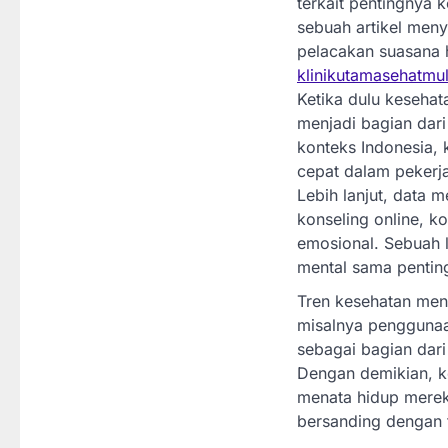
terkait pentingnya 
sebuah artikel meny
pelacakan suasana h
klinikutamasehatmu
Ketika dulu kesehata
menjadi bagian dar
konteks Indonesia, 
cepat dalam pekerj
Lebih lanjut, data
konseling online, k
emosional. Sebuah 
mental sama pentin
Tren kesehatan men
misalnya penggunaan
sebagai bagian dari 
Dengan demikian, k
menata hidup mereka
bersanding dengan t