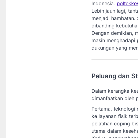
Indonesia.
poltekke
Lebih jauh lagi, ta
menjadi hambatan. S
dibanding kebutuh
Dengan demikian, m
masih menghadapi p
dukungan yang mem
Peluang dan S
Dalam kerangka kese
dimanfaatkan oleh p
Pertama, teknologi 
ke layanan fisik ter
pelatihan coping bi
utama dalam keseha