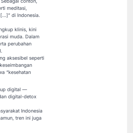
. Sebagai contoh,
ti meditasi,
[…]” di Indonesia.
gkup klinis, kini
erasi muda. Dalam
erta perubahan
l.
g aksesibel seperti
a keseimbangan
wa “kesehatan
up digital —
dan digital-detox
syarakat Indonesia
amun, tren ini juga