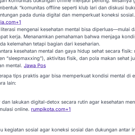
n komunitas dukungan offline menjadi penting. Misalnya 
bentuk “komunitas offline seperti klub lari dan diskusi buk
ntungan pada dunia digital dan memperkuat koneksi sosial.
lia.com
+1
 literasi mengenai kesehatan mental bisa diperluas—mulai d
mpat kerja. Menanamkan pemahaman bahwa menjaga kondis
da kelemahan tetapi bagian dari keseharian.
antara kesehatan mental dan gaya hidup sehat secara fisik
en “sleepmaxxing”), aktivitas fisik, dan pola makan sehat j
an mental.
Jawa Pos
erapa tips praktis agar bisa memperkuat kondisi mental di 
ra lain:
r dan lakukan digital-detox secara rutin agar kesehatan ment
mulasi online.
rumpikota.com
+1
u kegiatan sosial agar koneksi sosial dan dukungan antar ind