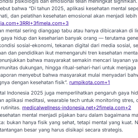
kondisi psikologis dan emosional telah meningkat signifikan
ebut bahwa “Di tahun 2025, aplikasi kesehatan mental seper
ati, dan pelatihan kesehatan emosional akan menjadi lebih 
lia.com
+3
RRI
+3
fimela.com
+3
n mental sering dianggap tabu atau hanya dibicarakan di lin
i gaya hidup dan keseharian banyak orang — terutama gen
kondisi sosial-ekonomi, tekanan digital dari media sosial, s
aan dan pendidikan ikut memengaruhi tren kesehatan menta
 menunjukkan bahwa masyarakat semakin mencari layanan yan
omunitas dukungan, hingga ritual-sehari-hari untuk menjag
laporan menyebut bahwa masyarakat mulai menyadari bah
gnya dengan kesehatan fisik”.
rumpikota.com
+1
tal Indonesia 2025 juga memperlihatkan pengaruh gaya hid
 aplikasi meditasi, wearable tech untuk monitoring stres, 
rutinitas.
medicalwellness-indonesia.net
+2
fimela.com
+2
esehatan mental menjadi pijakan baru dalam bagaimana ma
: bukan hanya fisik yang sehat, tetapi mental yang kuat. N
antangan besar yang harus disikapi secara strategis.