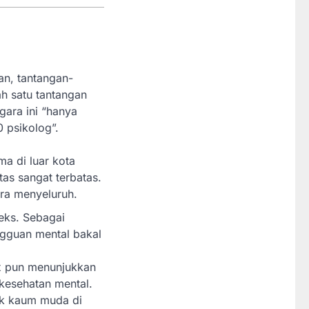
n, tantangan-
h satu tantangan
gara ini “hanya
0 psikolog”.
ma di luar kota
as sangat terbatas.
ara menyeluruh.
eks. Sebagai
ngguan mental bakal
ox pun menunjukkan
kesehatan mental.
ik kaum muda di