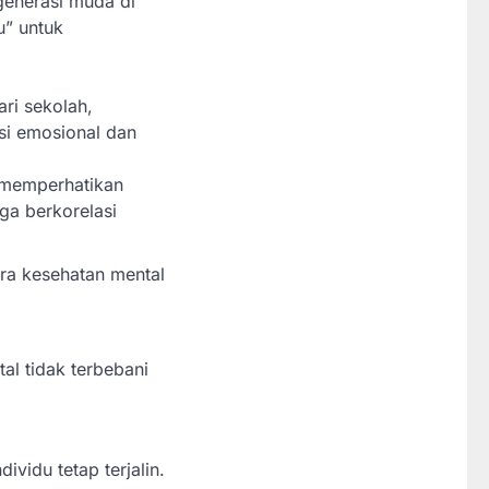
generasi muda di
u” untuk
ari sekolah,
i emosional dan
: memperhatikan
uga berkorelasi
era kesehatan mental
al tidak terbebani
ividu tetap terjalin.